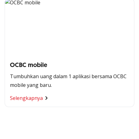
OCBC mobile
Tumbuhkan uang dalam 1 aplikasi bersama OCBC
mobile yang baru.
Segala Kemudahan Ada
Selengkapnya
di Satu Genggaman
Nikmati berbagai layanan kartu OCBC sesuai kebutuhan
Anda