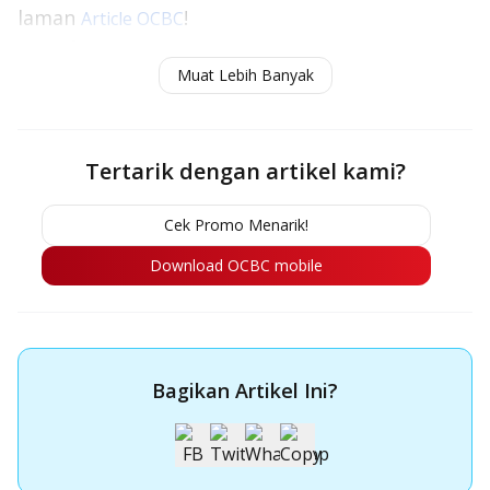
laman
!
Article
OCBC
Baca juga:
Memahami Jenis-Jenis Suku Bunga
Muat Lebih Banyak
Bank dan Contoh Perhitungannya
Tertarik dengan artikel kami?
Cek Promo Menarik!
Download OCBC mobile
Bagikan Artikel Ini?