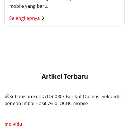
mobile yang baru.
Segala Kemudahan Ada
Selengkapnya
di Satu Genggaman
Nikmati berbagai layanan kartu OCBC sesuai kebutuhan
Anda
Artikel Terbaru
Individu