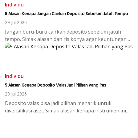
Individu
5 Alasan Kenapa Jangan Cairkan Deposito Sebelum Jatuh Tempo
29 Jul 2026
Jangan buru-buru cairkan deposito sebelum jatuh
tempo. Simak alasan dan risikonya agar keuntungan
investasi tetap maksimal.
Individu
5 Alasan Kenapa Deposito Valas Jadi Pilihan yang Pas
29 Jul 2026
Deposito
valas
bisa
jadi
pilihan
menarik
untuk
diversifikasi
aset.
Simak
alasan
kenapa
instrumen
ini
cocok
di
tengah
kondisi
ekono