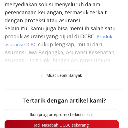
menyediakan solusi menyeluruh dalam
perencanaan keuangan, termasuk terkait
dengan proteksi atau asuransi.
Selain itu, kamu juga bisa memilih salah satu
produk asuransi yang dijual di OCBC.
Produk
cukup lengkap, mulai dari
asuransi OCBC
Asuransi Jiwa Berjangka, Asuransi Kesehatan,
Asuransi Unit Link, hingga Asuransi Umum.
Baca juga:
Manfaat Asuransi Jiwa: Lindungi
Muat Lebih Banyak
Keluarga Hingga Hari Tua
Tertarik dengan artikel kami?
Ikuti program/promo terkini di sini!
Jadi Nasabah OCBC sekarang!