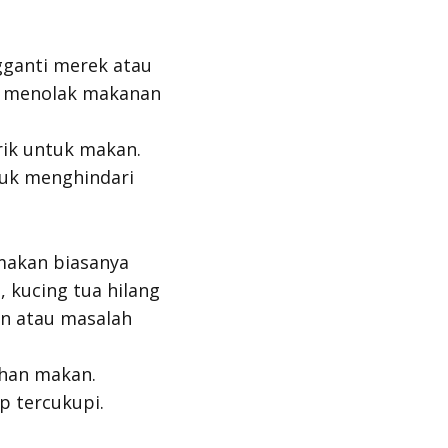
gganti merek atau
ng menolak makanan
rik untuk makan.
uk menghindari
makan biasanya
 kucing tua hilang
an atau masalah
uhan makan.
p tercukupi.