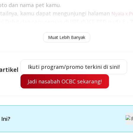
oto dan nama pet kamu.
etailnya, kamu dapat mengunjungi halaman
Nyala x P
l Debit dan seru-seruan di IIPE di ICE BSD pada 5 -
Muat Lebih Banyak
nabul Jadi Icon Kartu Debit: Kolaborasi Cuan & Gemas di 
Ikuti program/promo terkini di sini!
artikel
Jadi nasabah OCBC sekarang!
 Ini?