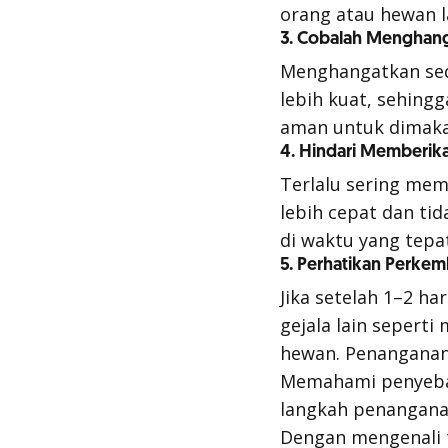
orang atau hewan l
3. Cobalah Menghan
Menghangatkan se
lebih kuat, sehingg
aman untuk dimaka
4. Hindari Memberika
Terlalu sering me
lebih cepat dan ti
di waktu yang tepa
5. Perhatikan Perke
Jika setelah 1–2 h
gejala lain sepert
hewan. Penanganan
Memahami penyebab
langkah penangana
Dengan mengenali 