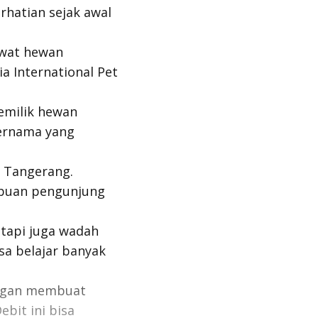
rhatian sejak awal
awat hewan
a International Pet
pemilik hewan
ternama yang
y, Tangerang.
ibuan pengunjung
 tapi juga wadah
sa belajar banyak
engan membuat
bit ini bisa