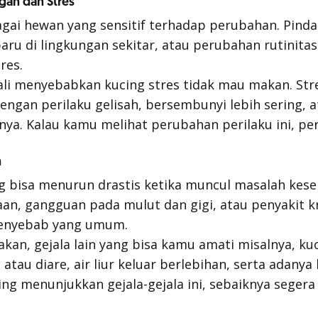
gan dan Stres
agai hewan yang sensitif terhadap perubahan. Pind
aru di lingkungan sekitar, atau perubahan rutinitas
res.
 kali menyebabkan kucing stres tidak mau makan. Str
engan perilaku gelisah, bersembunyi lebih sering, a
nya. Kalau kamu melihat perubahan perilaku ini, pe
n
 bisa menurun drastis ketika muncul masalah keseh
n, gangguan pada mulut dan gigi, atau penyakit kro
penyebab yang umum.
akan, gejala lain yang bisa kamu amati misalnya, k
tau diare, air liur keluar berlebihan, serta adanya
cing menunjukkan gejala-gejala ini, sebaiknya segera