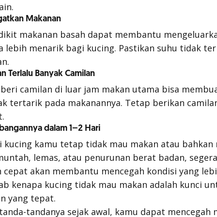
ain.
gatkan Makanan
dikit makanan basah dapat membantu mengeluark
a lebih menarik bagi kucing. Pastikan suhu tidak ter
n.
n Terlalu Banyak Camilan
mberi camilan di luar jam makan utama bisa membu
dak tertarik pada makanannya. Tetap berikan camil
t.
mbangannya dalam 1–2 Hari
ari kucing kamu tetap tidak mau makan atau bahka
i muntah, lemas, atau penurunan berat badan, seger
 cepat akan membantu mencegah kondisi yang lebih
 kenapa kucing tidak mau makan adalah kunci u
n yang tepat.
tanda-tandanya sejak awal, kamu dapat mencegah 