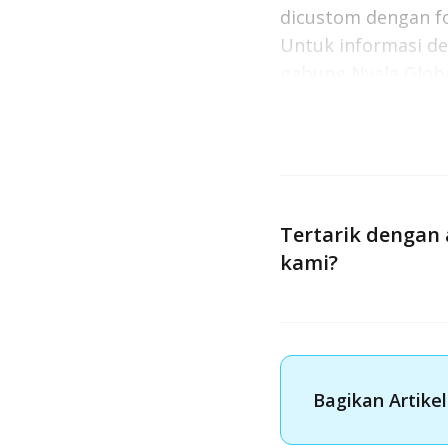
dicustom dengan f
Untuk informasi d
gabung Nyala Globa
mendatang.
Baca Juga:
Ketika A
Tertarik dengan 
kami?
Bagikan Artikel