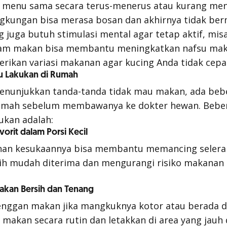
 menu sama secara terus-menerus atau kurang me
ngkungan bisa merasa bosan dan akhirnya tidak be
g juga butuh stimulasi mental agar tetap aktif, mis
am makan bisa membantu meningkatkan nafsu maka
rikan variasi makanan agar kucing Anda tidak cepa
mu Lakukan di Rumah
menunjukkan tanda-tanda tidak mau makan, ada beb
 rumah sebelum membawanya ke dokter hewan. Bebe
ukan adalah:
vorit dalam Porsi Kecil
an kesukaannya bisa membantu memancing selera 
ebih mudah diterima dan mengurangi risiko makanan t
Makan Bersih dan Tenang
enggan makan jika mangkuknya kotor atau berada d
 makan secara rutin dan letakkan di area yang jauh d