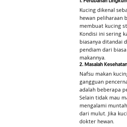
1. Perubahan Lingkun
Kucing dikenal seb
hewan peliharaan b
membuat kucing st
Kondisi ini sering
biasanya ditandai d
pendiam dari biasa
makannya.
2. Masalah Kesehata
Nafsu makan kucing
gangguan pencernaa
adalah beberapa 
Selain tidak mau m
mengalami muntah a
dari mulut. Jika ku
dokter hewan.