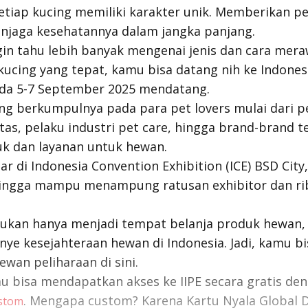
Setiap kucing memiliki karakter unik. Memberikan pe
jaga kesehatannya dalam jangka panjang.
in tahu lebih banyak mengenai jenis dan cara mer
kucing yang tepat, kamu bisa datang nih ke Indonesi
ada 5-7 September 2025 mendatang.
jang berkumpulnya pada para pet lovers mulai dari 
tas, pelaku industri pet care, hingga brand-brand 
k dan layanan untuk hewan.
elar di Indonesia Convention Exhibition (ICE) BSD Cit
ehingga mampu menampung ratusan exhibitor dan r
 bukan hanya menjadi tempat belanja produk hewan,
ye kesejahteraan hewan di Indonesia. Jadi, kamu bi
wan peliharaan di sini.
u bisa mendapatkan akses ke IIPE secara gratis d
. Mengapa custom? Karena Kartu Nyala Global De
ustom