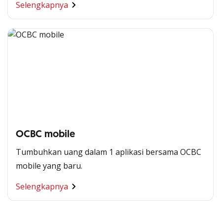
Selengkapnya
OCBC mobile
Tumbuhkan uang dalam 1 aplikasi bersama OCBC
mobile yang baru.
Segala Kemudahan Ada
Selengkapnya
di Satu Genggaman
Nikmati berbagai layanan kartu OCBC sesuai kebutuhan