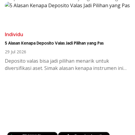
investasi tetap maksimal.
Individu
5 Alasan Kenapa Deposito Valas Jadi Pilihan yang Pas
29 Jul 2026
Deposito
valas
bisa
jadi
pilihan
menarik
untuk
diversifikasi
aset.
Simak
alasan
kenapa
instrumen
ini
cocok
di
tengah
kondisi
ekono
Kemudahan Transaksi Perbankan di
Ujung Jari
Download OCBC mobile sekarang!