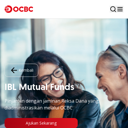
Kembali
IBL Mutual Funds
Pinjaman dengan jaminan Reksa Dana yang
diadministrasikan melalui OCBC
Ajukan Sekarang