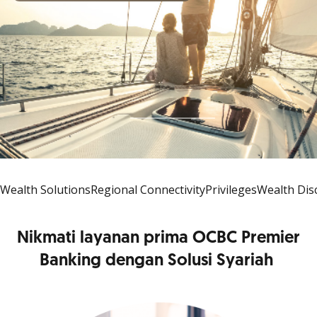
Wealth Solutions
Regional Connectivity
Privileges
Wealth Dis
Nikmati layanan prima OCBC Premier
Banking dengan Solusi Syariah ​