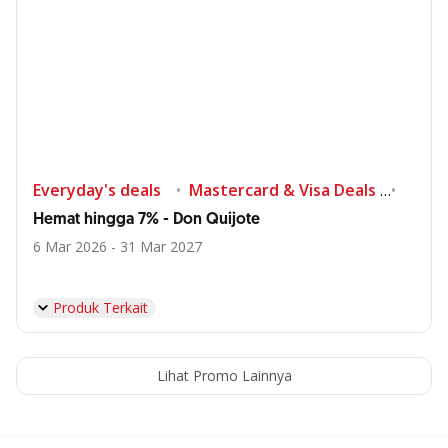
Everyday's deals
Mastercard & Visa Deals
Shop
Spesial Untuk Anda
Hemat hingga 7% - Don Quijote
Memastikan Anda selalu jadi yang utama dengan layanan dan
6 Mar 2026 - 31 Mar 2027
produk berkualitas
*Minimal penempatan dana Rp1 Miliar atau KPR senilai Rp2
Miliar
Produk Terkait
Daftar Premier Banking
Lihat Promo Lainnya