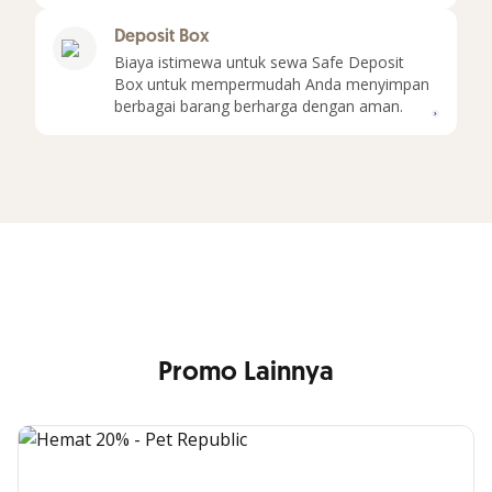
Deposit Box
Biaya istimewa untuk sewa Safe Deposit
Box untuk mempermudah Anda menyimpan
Selen
berbagai barang berharga dengan aman.
Market Outlook
Lihat informasi dan ulasan pasar secara lengkap dan terkini
Lihat Market Outlook
Promo Lainnya