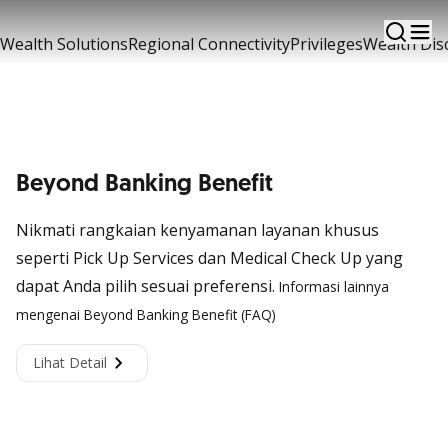
Kenyamanan Bertransaksi Tanpa Antri dan Business
Lounge
Wealth Solutions
Regional Connectivity
Privileges
Wealth Dis
Beyond Banking Benefit
Nikmati rangkaian kenyamanan layanan khusus
seperti
Pick Up Services
dan
Medical Check Up
yang
dapat Anda pilih sesuai preferensi.
Informasi lainnya
mengenai Beyond Banking Benefit (FAQ)
Lihat Detail