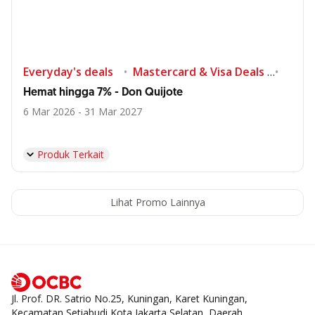
Everyday's deals
Mastercard & Visa Deals
Shop
Hemat hingga 7% - Don Quijote
6 Mar 2026 - 31 Mar 2027
Produk Terkait
Lihat Promo Lainnya
Jl. Prof. DR. Satrio No.25, Kuningan, Karet Kuningan,
Kecamatan Setiabudi Kota Jakarta Selatan, Daerah