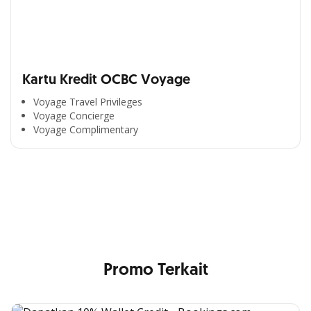
Kartu Kredit OCBC Voyage
Voyage Travel Privileges
Voyage Concierge
Segala Kemudahan Ada
Voyage Complimentary
di Satu Genggaman
Nikmati berbagai layanan kartu OCBC sesuai kebutuhan
Anda
Promo Terkait