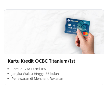
Kartu Kredit OCBC Titanium/1st
Semua Bisa Dicicil 0%
Jangka Waktu Hingga 36 bulan
Segala Kemudahan Ada
Penawaran di Merchant Rekanan
di Satu Genggaman
Nikmati berbagai layanan kartu OCBC sesuai kebutuhan
Anda