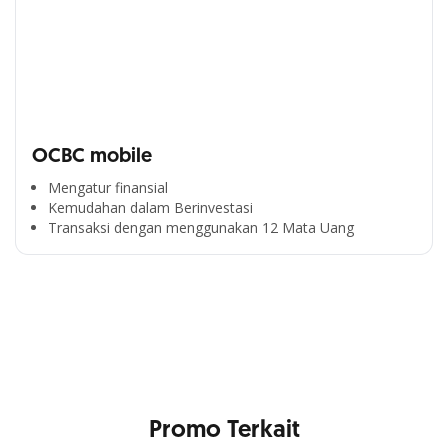
OCBC mobile
Mengatur finansial
Kemudahan dalam Berinvestasi
Segala Kemudahan Ada
Transaksi dengan menggunakan 12 Mata Uang
di Satu Genggaman
Nikmati berbagai layanan kartu OCBC sesuai kebutuhan
Anda
Promo Terkait