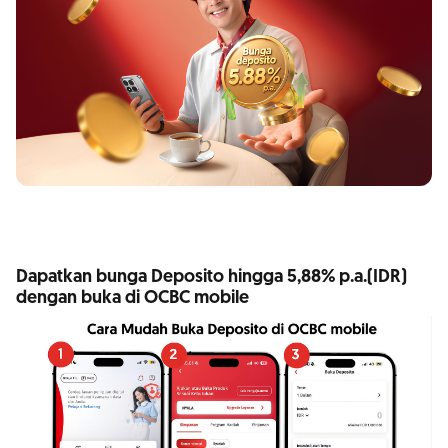
Dapatkan bunga Deposito hingga 5,88% p.a.(IDR)
dengan buka di OCBC mobile