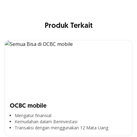
Produk Terkait
OCBC mobile
Mengatur finansial
Kemudahan dalam Berinvestasi
Segala Kemudahan Ada
Transaksi dengan menggunakan 12 Mata Uang
di Satu Genggaman