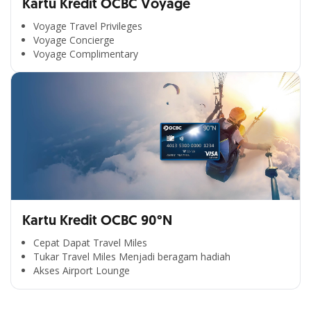
Kartu Kredit OCBC Voyage
Voyage Travel Privileges
Voyage Concierge
Voyage Complimentary
Kartu Kredit OCBC 90°N
Cepat Dapat Travel Miles
Tukar Travel Miles Menjadi beragam hadiah
Segala Kemudahan Ada
Akses Airport Lounge
di Satu Genggaman