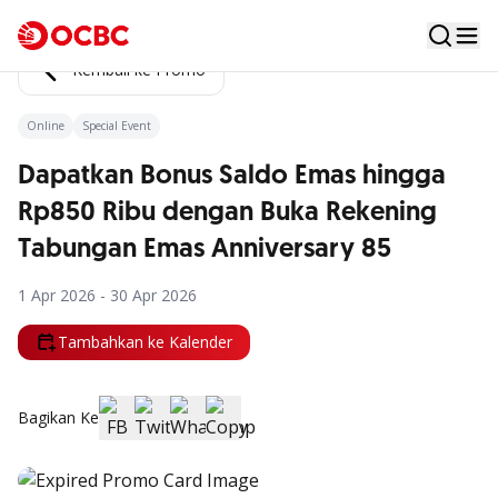
Kembali ke Promo
Online
Special Event
Dapatkan Bonus Saldo Emas hingga
Rp850 Ribu dengan Buka Rekening
Tabungan Emas Anniversary 85
1 Apr 2026 - 30 Apr 2026
Tambahkan ke Kalender
Bagikan Ke