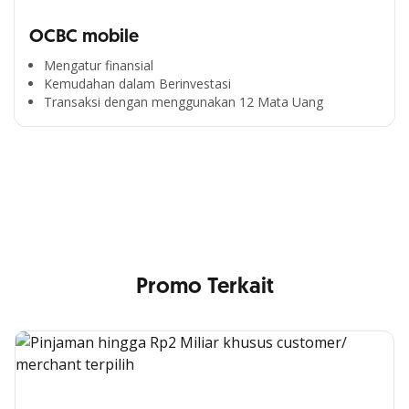
OCBC mobile
Mengatur finansial
Kemudahan dalam Berinvestasi
Segala Kemudahan Ada
Transaksi dengan menggunakan 12 Mata Uang
di Satu Genggaman
Nikmati berbagai layanan kartu OCBC sesuai kebutuhan
Anda
Promo Terkait