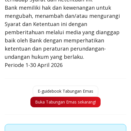
Bank memiliki hak dan kewenangan untuk
mengubah, menambah dan/atau mengurangi
Syarat dan Ketentuan ini dengan
pemberitahuan melalui media yang dianggap
baik oleh Bank dengan memperhatikan
ketentuan dan peraturan perundangan-
undangan hukum yang berlaku.
Periode 1-30 April 2026
E-guidebook Tabungan Emas
Buka Tabungan Emas sekarang!