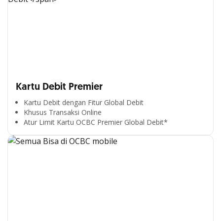
Kartu Debit Premier
Kartu Debit dengan Fitur Global Debit
Khusus Transaksi Online
Atur Limit Kartu OCBC Premier Global Debit*