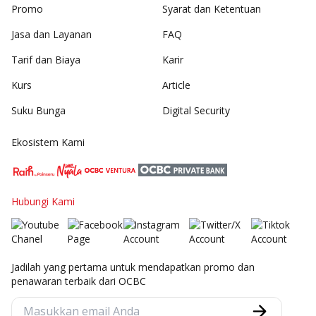
Promo
Syarat dan Ketentuan
Jasa dan Layanan
FAQ
Tarif dan Biaya
Karir
Kurs
Article
Suku Bunga
Digital Security
Ekosistem Kami
Hubungi Kami
Jadilah yang pertama untuk mendapatkan promo dan
penawaran terbaik dari OCBC