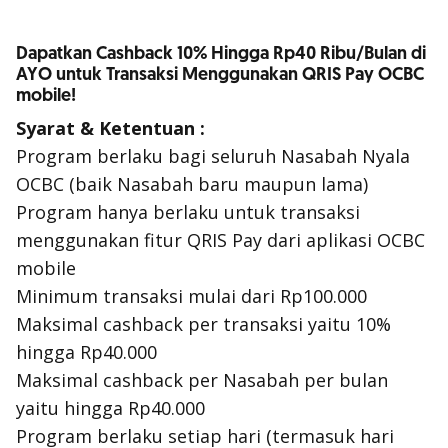
Dapatkan Cashback 10% Hingga Rp40 Ribu/Bulan di
AYO untuk Transaksi Menggunakan QRIS Pay OCBC
mobile!
Syarat & Ketentuan :
Program berlaku bagi seluruh Nasabah Nyala
OCBC (baik Nasabah baru maupun lama)
Program hanya berlaku untuk transaksi
menggunakan fitur QRIS Pay dari aplikasi OCBC
mobile
Minimum transaksi mulai dari Rp100.000
Maksimal cashback per transaksi yaitu 10%
hingga Rp40.000
Maksimal cashback per Nasabah per bulan
yaitu hingga Rp40.000
Program berlaku setiap hari (termasuk hari