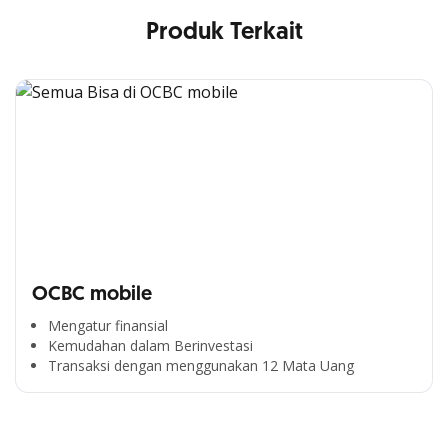
Produk Terkait
OCBC mobile
Mengatur finansial
Kemudahan dalam Berinvestasi
Segala Kemudahan Ada
Transaksi dengan menggunakan 12 Mata Uang
di Satu Genggaman
Nikmati berbagai layanan kartu OCBC sesuai kebutuhan
Anda