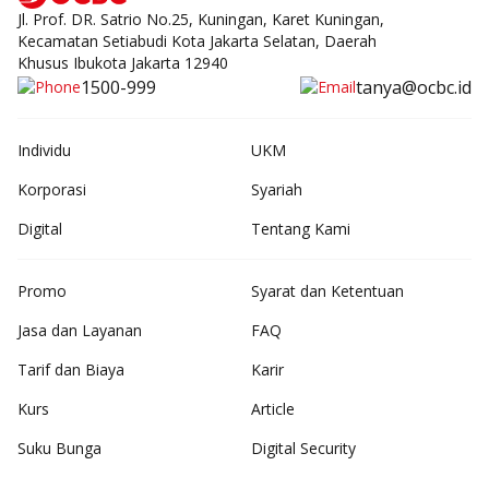
Jl. Prof. DR. Satrio No.25, Kuningan, Karet Kuningan,
Kecamatan Setiabudi Kota Jakarta Selatan, Daerah
Khusus Ibukota Jakarta 12940
1500-999
tanya@ocbc.id
Individu
UKM
Korporasi
Syariah
Digital
Tentang Kami
Promo
Syarat dan Ketentuan
Jasa dan Layanan
FAQ
Tarif dan Biaya
Karir
Kurs
Article
Suku Bunga
Digital Security