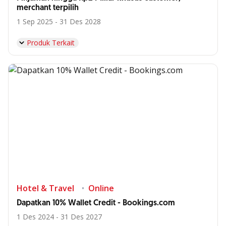
merchant terpilih
1 Sep 2025 - 31 Des 2028
Produk Terkait
Hotel & Travel
Online
Dapatkan 10% Wallet Credit - Bookings.com
1 Des 2024 - 31 Des 2027