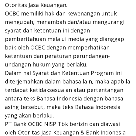
Otoritas Jasa Keuangan.
OCBC memiliki hak dan kewenangan untuk
mengubah, menambah dan/atau mengurangi
syarat dan ketentuan ini dengan
pemberitahuan melalui media yang dianggap
baik oleh OCBC dengan memperhatikan
ketentuan dan peraturan perundangan-
undangan hukum yang berlaku.
Dalam hal Syarat dan Ketentuan Program ini
diterjemahkan dalam bahasa lain, maka apabila
terdapat ketidaksesuaian atau pertentangan
antara teks Bahasa Indonesia dengan bahasa
asing tersebut, maka teks Bahasa Indonesia
yang akan berlaku.
PT Bank OCBC NISP Tbk berizin dan diawasi
oleh Otoritas Jasa Keuangan & Bank Indonesia