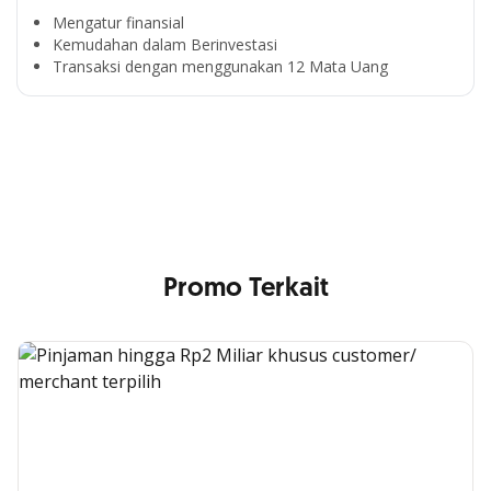
Mengatur finansial
Kemudahan dalam Berinvestasi
Segala Kemudahan Ada
Transaksi dengan menggunakan 12 Mata Uang
di Satu Genggaman
Nikmati berbagai layanan kartu OCBC sesuai kebutuhan
Anda
Promo Terkait