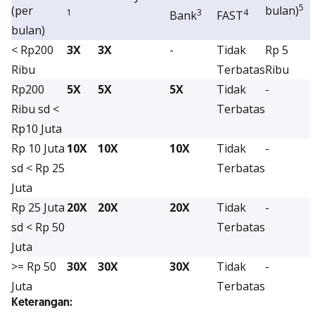
5
(per
bulan)
1
3
4
Bank
FAST
bulan)
< Rp200
3X
3X
-
Tidak
Rp 5
Ribu
Terbatas
Ribu
Rp200
5X
5X
5X
Tidak
-
Ribu sd <
Terbatas
Rp10 Juta
Rp 10 Juta
10X
10X
10X
Tidak
-
sd < Rp 25
Terbatas
Juta
Rp 25 Juta
20X
20X
20X
Tidak
-
sd < Rp 50
Terbatas
Juta
>= Rp 50
30X
30X
30X
Tidak
-
Juta
Terbatas
Keterangan: