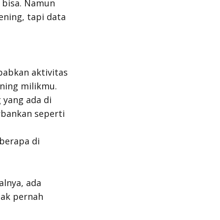
 bisa. Namun
ning, tapi data
babkan aktivitas
ning milikmu.
 yang ada di
rbankan seperti
eberapa di
alnya, ada
idak pernah