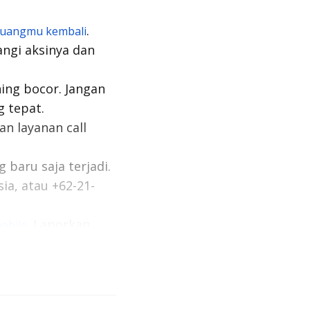
.
uangmu kembali
ngi aksinya dan
ning bocor. Jangan
 tepat.
kan layanan
call
baru saja terjadi.
a, atau +62-21-
. Laporkan
obile
u disiapkan setiap