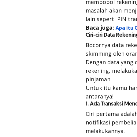
membobol rekening 
masalah akan menja
lain seperti PIN tra
Baca juga:
Apa itu 
Ciri-ciri Data Rekeni
Bocornya data reke
skimming
oleh ora
Dengan data yang d
rekening, melakuk
pinjaman.
Untuk itu kamu ha
antaranya!
1. Ada Transaksi Men
Ciri pertama adala
notifikasi pembeli
melakukannya.