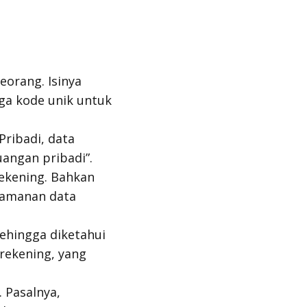
eorang. Isinya
gga kode unik untuk
ribadi, data
uangan pribadi”.
ekening. Bahkan
eamanan data
ehingga diketahui
 rekening, yang
 Pasalnya,