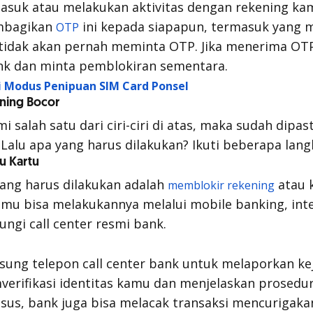
suk atau melakukan aktivitas dengan rekening ka
mbagikan
ini kepada siapapun, termasuk yang 
OTP
 tidak akan pernah meminta OTP. Jika menerima OT
nk dan minta pemblokiran sementara.
i Modus Penipuan SIM Card Ponsel
ning Bocor
 salah satu dari ciri-ciri di atas, maka sudah dipas
Lalu apa yang harus dilakukan? Ikuti beberapa lang
au Kartu
ang harus dilakukan adalah
atau k
memblokir rekening
amu bisa melakukannya melalui
mobile banking
,
int
ungi
call center
resmi bank.
ngsung telepon
call center
bank untuk melaporkan keja
erifikasi identitas kamu dan menjelaskan prosedur
us, bank juga bisa melacak transaksi mencurigakan