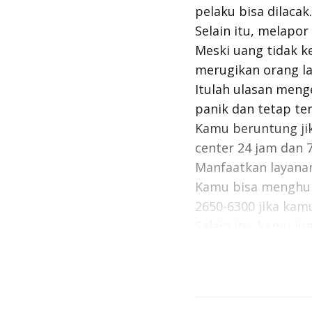
pelaku bisa dilacak.
Selain itu, melapo
Meski uang tidak k
merugikan orang la
Itulah ulasan menge
panik dan tetap te
Kamu beruntung j
center
24 jam dan 7
Manfaatkan layan
Kamu bisa menghubu
2650-6300 jika kamu
Selain itu, kamu ju
kasus pencurian da
hari 24 jam.