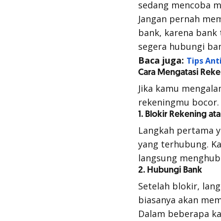
sedang mencoba ma
Jangan pernah me
bank, karena bank
segera hubungi ba
Baca juga:
Tips Ant
Cara Mengatasi Reke
Jika kamu mengalami
rekeningmu bocor. 
1. Blokir Rekening at
Langkah pertama y
yang terhubung. K
langsung menghub
2. Hubungi Bank
Setelah blokir, la
biasanya akan memv
Dalam beberapa kas