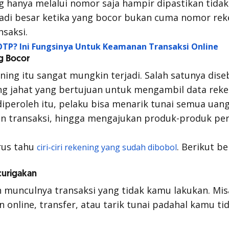
hanya melalui nomor saja hampir dipastikan tidak
di besar ketika yang bocor bukan cuma nomor reke
nsaksi.
OTP? Ini Fungsinya Untuk Keamanan Transaksi Online
ng Bocor
ning itu sangat mungkin terjadi. Salah satunya dise
ng jahat yang bertujuan untuk mengambil data reke
iperoleh itu, pelaku bisa menarik tunai semua uang
an transaksi, hingga mengajukan produk-produk pe
rus tahu
. Berikut b
ciri-ciri rekening yang sudah dibobol
curigakan
h munculnya transaksi yang tidak kamu lakukan. Mis
an
online
, transfer, atau tarik tunai padahal kamu t