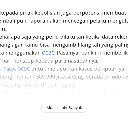
r kepada pihak kepolisian juga berpotensi membuat
embali pun, laporan akan mencegah pelaku mengula
in.
nai apa saja yang perlu dilakukan ketika data reke
nang agar kamu bisa mengambil langkah yang paling
ika menggunakan
. Pasalnya, bank ini memberi
OCBC
 hari nonstop kepada para nasabahnya.
an
untuk melaporkan kasus penipuan yang 
Tanya OCBC
ngi nomor 1500-999 jika sedang berada di Indonesi
 sedang berada di luar negeri.
ga bisa memanfaatkan fitur Live Chat melalui
OCBC m
ta bank yang menimpamu kapan saja, karena fitur it
Muat Lebih Banyak