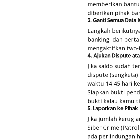
memberikan bantua
diberikan pihak ba
3. Ganti Semua Data
Langkah berikutnya
banking
, dan pert
mengaktifkan
two-
4. Ajukan Dispute ata
Jika saldo sudah te
dispute (sengketa)
waktu 14-45 hari ke
Siapkan bukti pend
bukti kalau kamu t
5. Laporkan ke Piha
Jika jumlah kerugia
Siber Crime (Patrol
ada perlindungan h