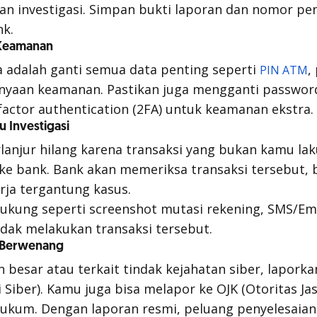
n investigasi. Simpan bukti laporan dan nomor p
nk.
 Keamanan
 adalah ganti semua data penting seperti
,
PIN ATM
anyaan keamanan. Pastikan juga mengganti passwor
factor authentication
(2FA) untuk keamanan ekstra.
u Investigasi
rlanjur hilang karena transaksi yang bukan kamu la
 ke bank. Bank akan memeriksa transaksi tersebut,
rja tergantung kasus.
ukung seperti screenshot mutasi rekening, SMS/Emai
idak melakukan transaksi tersebut.
k Berwenang
n besar atau terkait tindak kejahatan siber, laporka
i Siber). Kamu juga bisa melapor ke OJK (Otoritas J
ukum. Dengan laporan resmi, peluang penyelesaian