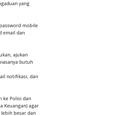
engaduan yang
password mobile
d email dan
kukan, ajukan
 biasanya butuh
l notifikasi, dan
n ke Polisi dan
asa Keuangan) agar
 lebih besar dan