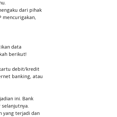
mu.
mengaku dari pihak
P mencurigakan,
tikan data
kah berikut!
artu debit/kredit
ernet banking
, atau
dian ini. Bank
 selanjutnya.
 yang terjadi dan