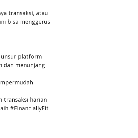
ya transaksi, atau
 ini bisa menggerus
n unsur platform
an dan menunjang
 mempermudah
 transaksi harian
ih #FinanciallyFit