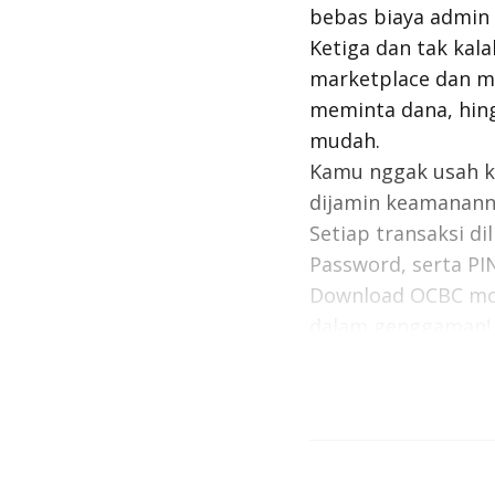
bebas biaya admin 
Ketiga dan tak kal
marketplace
dan me
meminta dana, hin
mudah.
Kamu
nggak
usah k
dijamin keamanann
Setiap transaksi di
Password,
serta PI
Download
OCBC mob
dalam genggaman!
Baca juga:
Tiket Pe