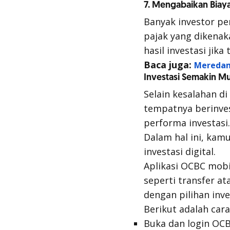
7. Mengabaikan Biaya
Banyak investor pe
pajak yang dikenak
hasil investasi jik
Baca juga:
Meredam
Investasi Semakin M
Selain kesalahan d
tempatnya berinve
performa investasi.
Dalam hal ini, ka
investasi digital.
Aplikasi OCBC mob
seperti transfer a
dengan pilihan inve
Berikut adalah car
Buka dan login OC