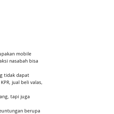
rupakan
mobile
ksi nasabah bisa
g tidak dapat
PR, jual beli valas,
ng, tapi juga
euntungan berupa