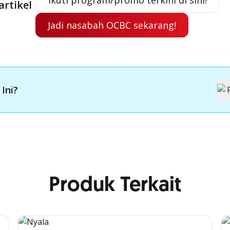
Ikuti program/promo terkini di sini!
artikel
Jadi nasabah OCBC sekarang!
 Ini?
Produk Terkait