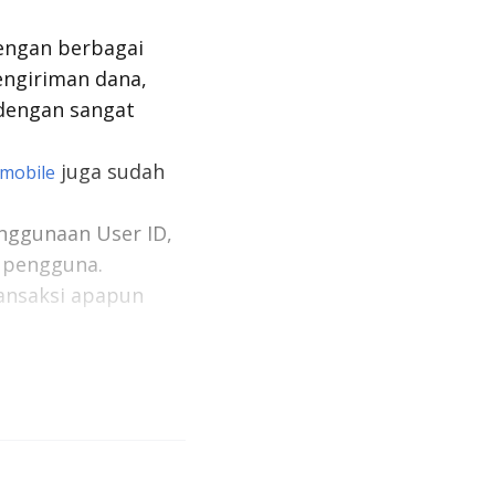
dengan berbagai
engiriman dana,
 dengan sangat
juga sudah
mobile
enggunaan
User ID,
i pengguna.
ansaksi apapun