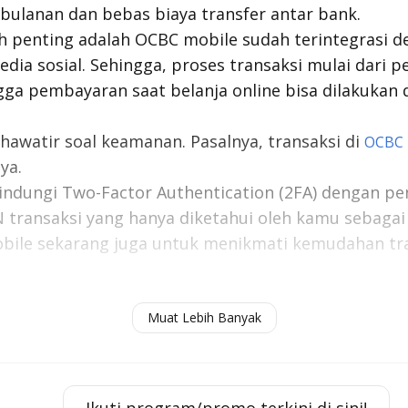
bulanan dan bebas biaya transfer antar bank.
ah penting adalah OCBC mobile sudah terintegrasi 
dia sosial. Sehingga, proses transaksi mulai dari p
gga pembayaran saat belanja
online
bisa dilakukan
hawatir soal keamanan. Pasalnya, transaksi di
OCBC 
ya.
lindungi
Two-Factor Authentication
(2FA) dengan p
N transaksi yang hanya diketahui oleh kamu sebaga
ile sekarang juga untuk menikmati kemudahan tr
sawat Domestik Lebih Mahal dari Internasional, Kenapa?
Muat Lebih Banyak