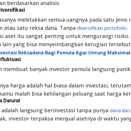
kan berdasarkan analisis.
versifikasi
asanya meletakkan semua uangnya pada satu jenis i
m atau satu reksa dana. Tanpa
.
diversifikasi portofolio
asi aset itu sangat penting untuk mengurangi risiko.
n lain yang bisa menyeimbangkan kerugian tersebut
nvestasi Reksadana Bagi Pemula Agar Untung Maksimal
rfluktuasi
un membuat banyak investor pemula langsung panik
nya harga adalah hal biasa dalam investasi, teruta
f, kamu malah bisa kehilangan peluang saat harga kem
a Darurat
in adalah langsung berinvestasi tanpa punya
dana dar
, investor terpaksa menjual asetnya di waktu yang