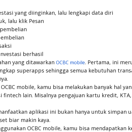
stasi yang diinginkan, lalu lengkapi data diri
k, lalu klik Pesan
 pembelian
pembelian
saksi
nvestasi berhasil
ahan yang ditawarkan
. Pertama, ini me
OCBC mobile
angkap
superapps
sehingga semua kebutuhan transa
nya.
OCBC mobile, kamu bisa melakukan banyak hal yan
si
fintech
lain. Misalnya pengajuan kartu kredit, KTA, K
anfaatkan aplikasi ini bukan hanya untuk simpan ua
t biar makin kaya.
nggunakan OCBC mobile, kamu bisa mendapatkan k