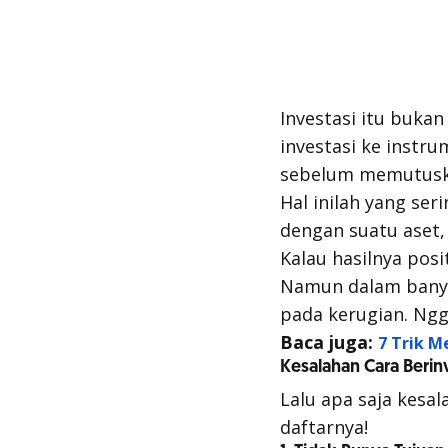
Investasi itu buka
investasi ke instr
sebelum memutuska
Hal inilah yang ser
dengan suatu aset,
Kalau hasilnya posi
Namun dalam banyak
pada kerugian.
Ngg
Baca juga:
7 Trik M
Kesalahan Cara Berin
Lalu apa saja kesa
daftarnya!