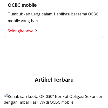
OCBC mobile
Tumbuhkan uang dalam 1 aplikasi bersama OCBC
mobile yang baru.
Segala Kemudahan Ada
Selengkapnya
di Satu Genggaman
Nikmati berbagai layanan kartu OCBC sesuai kebutuhan
Anda
Artikel Terbaru