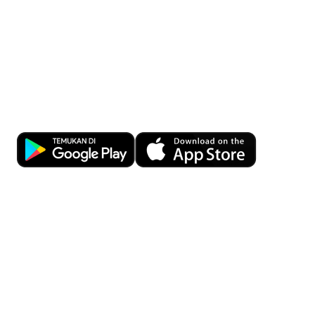
cocok
di
tengah
kondisi
ekono
Kemudahan Transaksi Perbankan di
Ujung Jari
Download OCBC mobile sekarang!