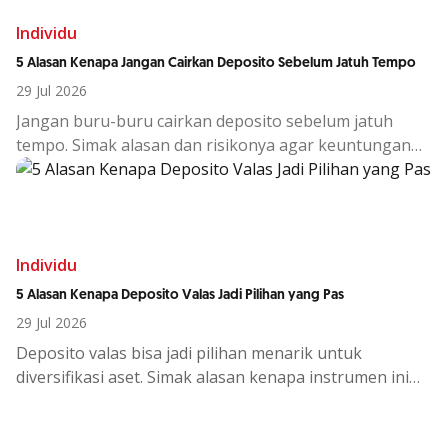
Individu
5 Alasan Kenapa Jangan Cairkan Deposito Sebelum Jatuh Tempo
29 Jul 2026
Jangan buru-buru cairkan deposito sebelum jatuh
tempo. Simak alasan dan risikonya agar keuntungan
investasi tetap maksimal.
Individu
5 Alasan Kenapa Deposito Valas Jadi Pilihan yang Pas
29 Jul 2026
Deposito
valas
bisa
jadi
pilihan
menarik
untuk
diversifikasi
aset.
Simak
alasan
kenapa
instrumen
ini
cocok
di
tengah
kondisi
ekono