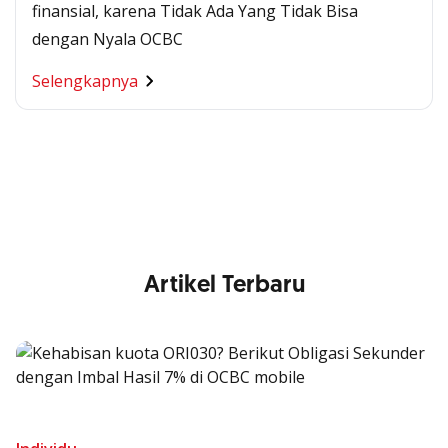
finansial, karena Tidak Ada Yang Tidak Bisa
dengan Nyala OCBC
Segala Kemudahan Ada
Selengkapnya
di Satu Genggaman
Nikmati berbagai layanan kartu OCBC sesuai kebutuhan
Anda
Artikel Terbaru