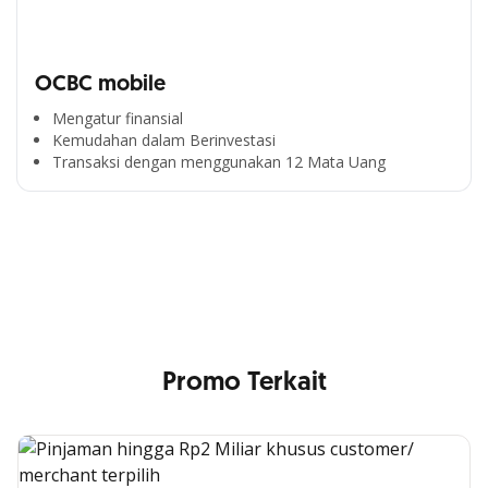
OCBC mobile
Mengatur finansial
Kemudahan dalam Berinvestasi
Segala Kemudahan Ada
Transaksi dengan menggunakan 12 Mata Uang
di Satu Genggaman
Nikmati berbagai layanan kartu OCBC sesuai kebutuhan
Anda
Promo Terkait