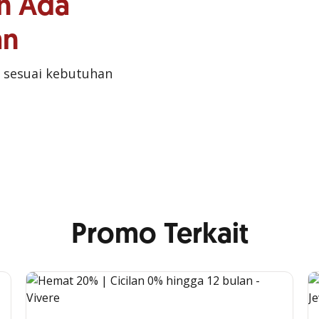
n Ada
an
 sesuai kebutuhan
Promo Terkait