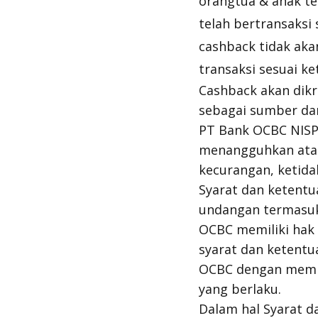
orangtua & anak ter
telah bertransaksi
cashback tidak aka
transaksi sesuai ke
Cashback akan dikr
sebagai sumber dan
PT Bank OCBC NISP
menangguhkan atau
kecurangan, ketida
Syarat dan ketentu
undangan termasuk
OCBC memiliki ha
syarat dan ketentu
OCBC dengan memp
yang berlaku.
Dalam hal Syarat d