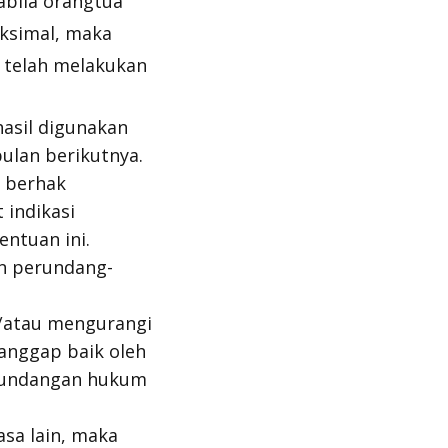
abila orangtua
ksimal, maka
 telah melakukan
asil digunakan
ulan berikutnya.
, berhak
indikasi
ntuan ini.
an perundang-
/atau mengurangi
anggap baik oleh
-undangan hukum
sa lain, maka