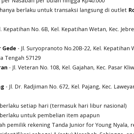
per Nasabah per bulan hingga Rp40.000
hanya berlaku untuk transaksi langsung di outlet
R
l. Kepatihan No. 6B, Kel. Kepatihan Wetan, Kec. Jebr
r Gede
- Jl. Suryopranoto No.20B-22, Kel. Kepatihan 
wa Tengah 57129
ran
- Jl. Veteran No. 108, Kel. Gajahan, Kec. Pasar Kl
ng
- Jl. Dr. Radjiman No. 672, Kel. Pajang, Kec. Lawey
berlaku setiap hari (termasuk hari libur nasional)
berlaku untuk pembelian item apapun
h pemilik rekening Tanda Junior for Young Nyala, r