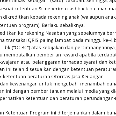
identifikasi sebagai 1 (satu) Nasabah. Sehingga, ap
 sesuai ketentuan & menerima cashback bulanan ma
n dikreditkan kepada rekening anak (walaupun anak
tentuan program). Berlaku sebaliknya.
editkan ke rekening Nasabah yang sebelumnya berh
a transaksi QRIS paling lambat pada minggu ke-4 b
 Tbk (“OCBC”) atas kebijakan dan pertimbangannya
 membatalkan pemberian reward apabila terdapat 
kwajaran atau pelanggaran terhadap syarat dan kete
an ini telah disesuaikan dengan ketentuan peratur
 ketentuan peraturan Otoritas Jasa Keuangan.
k dan kewenangan untuk mengubah, menambah dan
an ini dengan pemberitahuan melalui media yang di
erhatikan ketentuan dan peraturan perundangan
an Ketentuan Program ini diterjemahkan dalam baha