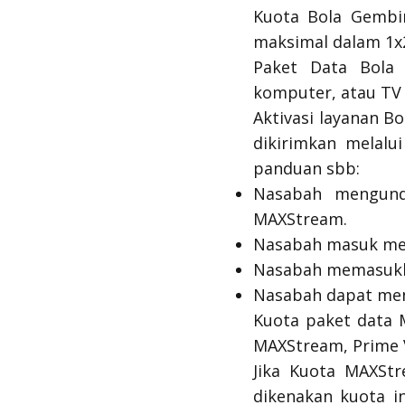
Kuota Bola Gembi
maksimal dalam 1x
Paket Data Bola
komputer, atau TV 
Aktivasi layanan B
dikirimkan melalu
panduan sbb:
Nasabah mengund
MAXStream.
Nasabah masuk men
Nasabah memasukka
Nasabah dapat men
Kuota paket data 
MAXStream, Prime V
Jika Kuota MAXSt
dikenakan kuota in