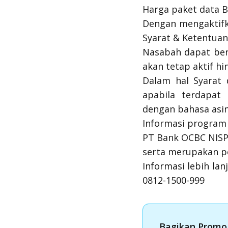
Harga paket data 
Dengan mengaktifka
Syarat & Ketentua
Nasabah dapat berh
akan tetap aktif hi
Dalam hal Syarat 
apabila terdapat
dengan bahasa asin
Informasi program l
PT Bank OCBC NISP 
serta merupakan p
Informasi lebih la
0812-1500-999
Bagikan Promo 