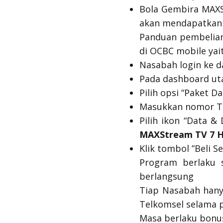
Bola Gembira MAXSt
akan mendapatkan 
Panduan pembelian
di OCBC mobile yai
Nasabah login ke 
Pada dashboard ut
Pilih opsi “Paket D
Masukkan nomor Tel
Pilih ikon “Data & 
MAXStream TV 7 H
Klik tombol ”Beli S
Program berlaku s
berlangsung
Tiap Nasabah hany
Telkomsel selama 
Masa berlaku bonus