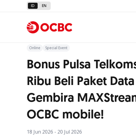
ID
EN
Kembali ke Promo
Online
Special Event
Bonus Pulsa Telkoms
Ribu Beli Paket Data
Gembira MAXStream
OCBC mobile!
18 Jun 2026 - 20 Jul 2026