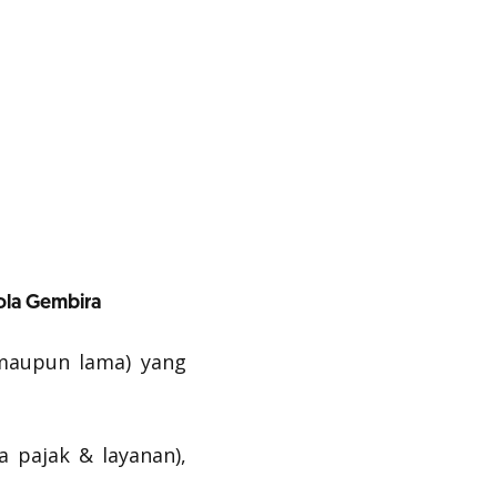
ola Gembira
maupun lama) yang
 pajak & layanan),