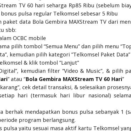
ream TV 60 hari seharga Rp85 Ribu (sebelum biaya
bonus pulsa regular Telkomsel sebesar 5 Ribu
 paket data Bola Gembira MAXStream TV dari men
tu sbb:
dalam OCBC mobile
ama pilih tombol “Semua Menu” dan pilih menu “To
ata”, kemudian pilih kategori ”Telkomsel Paket Data”
komsel & klik tombol ”Lanjut”
Digital”, kemudian filter “Video & Music”, & pilih p
ari
” atau “
Bola Gembira MAXStream TV 60 Hari
”
ekarang”, cek detail transaksi, & selesaikan prosesny
etiap hari (termasuk hari libur nasional) sela
a berhak mendapatkan bonus pulsa sebanyak 1 (sa
periode program berlangsung.
 pulsa yaitu sesuai masa aktif kartu Telkomsel yang