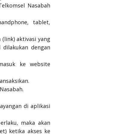
Telkomsel Nasabah
ndphone, tablet,
 (
link
) aktivasi yang
l dilakukan dengan
masuk ke website
ansaksikan.
 Nasabah.
yangan di aplikasi
erlaku, maka akan
et) ketika akses ke