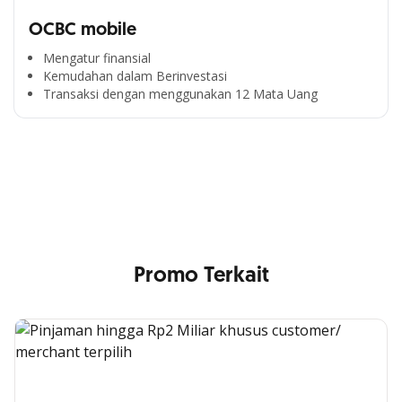
OCBC mobile
Mengatur finansial
Kemudahan dalam Berinvestasi
Segala Kemudahan Ada
Transaksi dengan menggunakan 12 Mata Uang
di Satu Genggaman
Nikmati berbagai layanan kartu OCBC sesuai kebutuhan
Anda
Promo Terkait