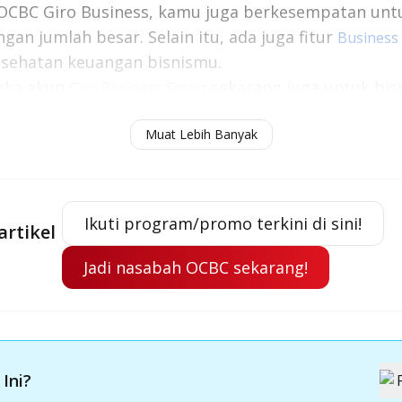
CBC Giro Business, kamu juga berkesempatan un
an jumlah besar. Selain itu, ada juga fitur
Business
sehatan keuangan bisnismu.
buka akun
sekarang juga untuk bisn
Giro Business Smart
Muat Lebih Banyak
daan Giro dan Tabungan yang Penting untuk Dipahami
Ikuti program/promo terkini di sini!
artikel
Jadi nasabah OCBC sekarang!
 Ini?