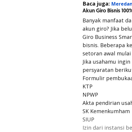
Baca juga:
Meredam
Akun Giro Bisnis 100
Banyak manfaat dar
akun giro? Jika be
Giro Business Smar
bisnis. Beberapa k
setoran awal mulai 
Jika usahamu ingin
persyaratan beriku
Formulir pembukaa
KTP
NPWP
Akta pendirian usa
SK Kemenkumham
SIUP
Izin dari instansi 