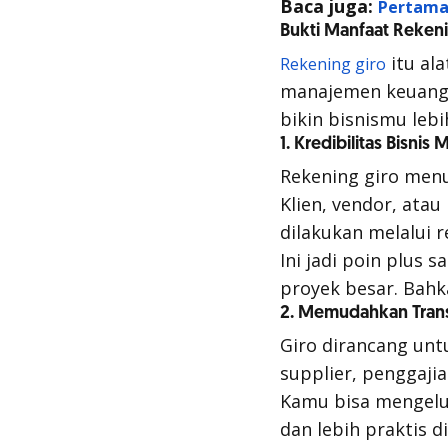
Baca juga:
Pertama 
Bukti Manfaat Rekeni
itu al
Rekening giro
manajemen keuangan
bikin bisnismu leb
1. Kredibilitas Bisnis
Rekening giro menu
Klien, vendor, atau
dilakukan melalui 
Ini jadi poin plus
proyek besar. Bahk
2. Memudahkan Trans
Giro dirancang unt
supplier
, penggaji
Kamu bisa mengelu
dan lebih praktis 