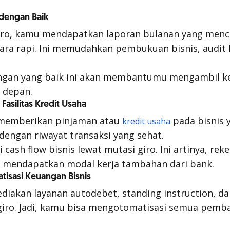
 dengan Baik
iro, kamu mendapatkan laporan bulanan yang men
ara rapi. Ini memudahkan pembukuan bisnis, audit
angan yang baik ini akan membantumu mengambil k
a depan.
asilitas Kredit Usaha
 memberikan pinjaman atau
pada bisnis 
kredit usaha
 dengan riwayat transaksi yang sehat.
ai
cash flow
bisnis lewat mutasi giro. Ini artinya, reke
k mendapatkan modal kerja tambahan dari bank.
isasi Keuangan Bisnis
diakan layanan
autodebet
,
standing instruction
, d
giro. Jadi, kamu bisa mengotomatisasi semua pemba