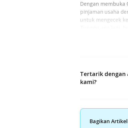
Dengan membuka O
pinjaman usaha deng
untuk mengecek ke
Tunggu apa lagi, 
tangguh!
Baca juga:
6 Perbe
Tertarik dengan 
kami?
Bagikan Artikel