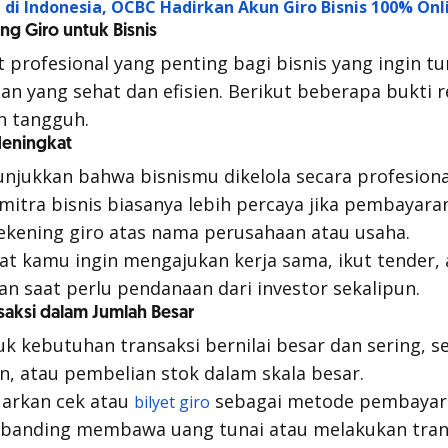
di Indonesia, OCBC Hadirkan Akun Giro Bisnis 100% Onl
ng Giro untuk Bisnis
at profesional yang penting bagi bisnis yang ingin
 yang sehat dan efisien. Berikut beberapa bukti r
ih tangguh.
 Meningkat
njukkan bahwa bisnismu dikelola secara profesional
 mitra bisnis biasanya lebih percaya jika pembayara
rekening giro atas nama perusahaan atau usaha.
 saat kamu ingin mengajukan kerja sama, ikut tender
an saat perlu pendanaan dari investor sekalipun.
aksi dalam Jumlah Besar
uk kebutuhan transaksi bernilai besar dan sering, 
an, atau pembelian stok dalam skala besar.
arkan cek atau
sebagai metode pembayara
bilyet giro
dibanding membawa uang tunai atau melakukan tran