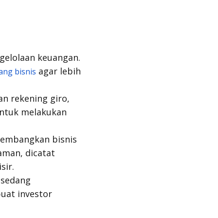
ngelolaan keuangan.
agar lebih
ang bisnis
n rekening giro,
untuk melakukan
ngembangkan bisnis
 aman, dicatat
sir.
 sedang
uat investor