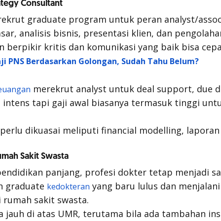
ategy Consultant
ekrut graduate program untuk peran analyst/assoc
sar, analisis bisnis, presentasi klien, dan pengolah
erpikir kritis dan komunikasi yang baik bisa cep
aji PNS Berdasarkan Golongan, Sudah Tahu Belum?
merekrut analyst untuk
deal support
,
due d
euangan
 intens tapi gaji awal biasanya termasuk tinggi untu
perlu dikuasai meliputi
financial modelling
, lapora
umah Sakit Swasta
didikan panjang, profesi dokter tetap menjadi sa
h graduate
yang baru lulus dan menjalani
kedokteran
i rumah sakit swasta.
a jauh di atas UMR, terutama bila ada tambahan in