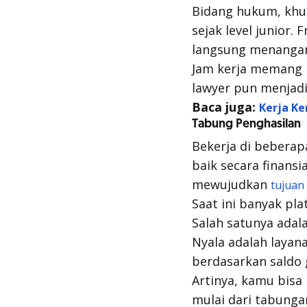
Bidang hukum, khus
sejak level junior.
F
langsung menanga
Jam kerja memang p
lawyer pun menjadi
Baca juga:
Kerja Ke
Tabung Penghasilan
Bekerja di bebera
baik secara finans
mewujudkan
tujuan
Saat ini banyak
pla
Salah satunya adal
Nyala adalah layan
berdasarkan saldo 
Artinya, kamu bisa
mulai dari tabunga