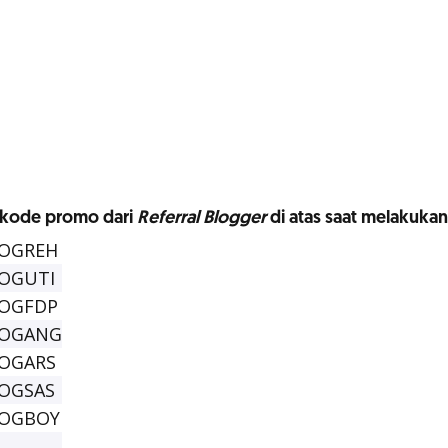
 kode promo dari
Referral Blogger
di atas saat melakukan 
OGREH
OGUTI
OGFDP
OGANG
OGARS
OGSAS
OGBOY