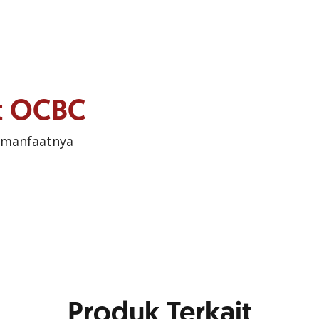
it OCBC
 manfaatnya
Produk Terkait