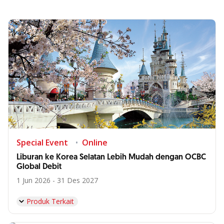
Special Event
Online
Liburan ke Korea Selatan Lebih Mudah dengan OCBC
Global Debit
1 Jun 2026 - 31 Des 2027
Produk Terkait