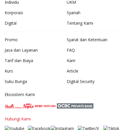
Individu
UKM
Korporasi
Syariah
Digital
Tentang Kami
Promo
Syarat dan Ketentuan
Jasa dan Layanan
FAQ
Tarif dan Biaya
Karir
Kurs
Article
Suku Bunga
Digital Security
Ekosistem Kami
Hubungi Kami