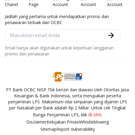
Jadilah yang pertama untuk mendapatkan promo dan
penawaran terbaik dari OCBC
Email hanya akan digunakan untuk keperluan langganan
promo dan penawaran
PT Bank OCBC NISP Tbk berizin dan diawasi oleh Otoritas Jasa
Keuangan & Bank Indonesia, serta merupakan peserta
penjaminan LPS. Maksimum nilai simpanan yang dijamin LPS
per Nasabah per Bank adalah Rp 2 Miliar. Untuk cek Tingkat
di sini
Bunga Penjaminan LPS, klik
.
Disclaimer
Kebijakan Privasi
Whistleblowing
Sitemap
Report Vulnerablility