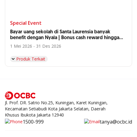
Special Event
Bayar uang sekolah di Santa Laurensia banyak
benefit dengan Nyala | Bonus cash reward hingga
Rp500 Ribu | Cicilan 0% hingga 12 Bulan
1 Mei 2026 - 31 Des 2026
Produk Terkait
Jl. Prof. DR. Satrio No.25, Kuningan, Karet Kuningan,
Kecamatan Setiabudi Kota Jakarta Selatan, Daerah
Khusus Ibukota Jakarta 12940
1500-999
tanya@ocbc.id