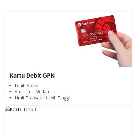
Kartu Debit GPN
Lebih Aman
Atur Limit Mudah
Limit Transaksi Lebih Tinggi