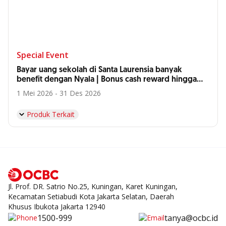
Special Event
Bayar uang sekolah di Santa Laurensia banyak
benefit dengan Nyala | Bonus cash reward hingga
Rp500 Ribu | Cicilan 0% hingga 12 Bulan
1 Mei 2026 - 31 Des 2026
Produk Terkait
Jl. Prof. DR. Satrio No.25, Kuningan, Karet Kuningan,
Kecamatan Setiabudi Kota Jakarta Selatan, Daerah
Khusus Ibukota Jakarta 12940
1500-999
tanya@ocbc.id