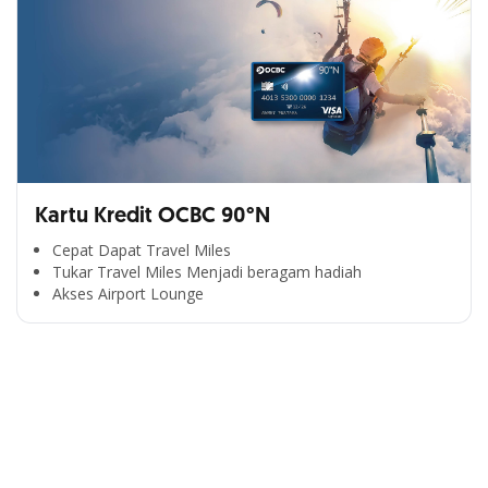
Kartu Kredit OCBC 90°N
Cepat Dapat Travel Miles
Tukar Travel Miles Menjadi beragam hadiah
Segala Kemudahan Ada
Akses Airport Lounge
di Satu Genggaman
Nikmati berbagai layanan kartu OCBC sesuai kebutuhan
Anda