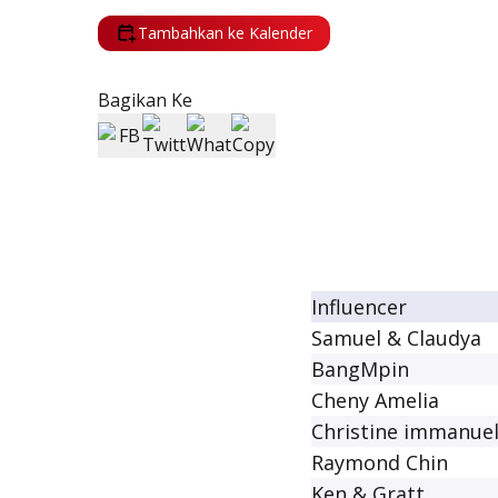
Tambahkan ke Kalender
Bagikan Ke
Influencer
Samuel & Claudya
BangMpin
Cheny Amelia
Christine immanue
Raymond Chin
Ken & Gratt