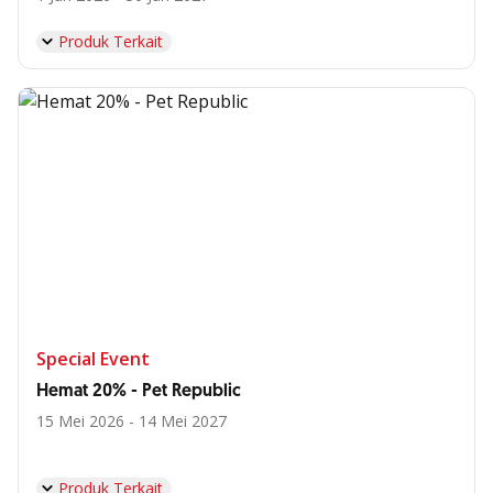
Produk Terkait
Special Event
Hemat 20% - Pet Republic
15 Mei 2026 - 14 Mei 2027
Produk Terkait