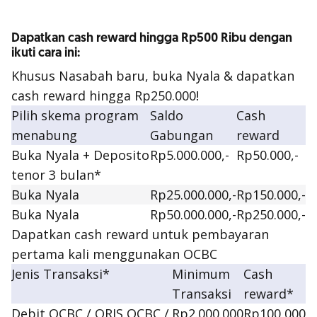
Dapatkan cash reward hingga Rp500 Ribu dengan
ikuti cara ini:
Khusus Nasabah baru, buka Nyala & dapatkan
cash reward hingga Rp250.000!
Pilih skema program
Saldo
Cash
menabung
Gabungan
reward
Buka Nyala + Deposito
Rp5.000.000,-
Rp50.000,-
tenor 3 bulan*
Buka Nyala
Rp25.000.000,-
Rp150.000,-
Buka Nyala
Rp50.000.000,-
Rp250.000,-
Dapatkan cash reward untuk pembayaran
pertama kali menggunakan OCBC
Jenis Transaksi*
Minimum
Cash
Transaksi
reward*
Debit OCBC / QRIS OCBC /
Rp2.000.000
Rp100,000