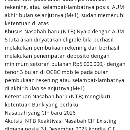
rekening, atau selambat-lambatnya posisi AUM
akhir bulan selanjutnya (M+1), sudah memenuhi
ketentuan di atas.
Khusus Nasabah baru (NTB) Nyala dengan AUM
5 Juta akan dinyatakan
eligible
bila berhasil
melakukan pembukaan rekening dan berhasil
melakukan penempatan deposito dengan
minimum setoran bulanan Rp5.000.000,- dengan
tenor 3 bulan di OCBC mobile pada bulan
pembukaan rekening atau selambat-lambatnya
di akhir bulan selanjutnya (M+1)
Ketentuan Nasabah baru (NTB) mengikuti
ketentuan Bank yang berlaku:
Nasabah yang CIF baru 2026.
Akuisisi NTB Reaktivasi Nasabah CIF Existing
dimana posisi 31 Desember 2025 kondisi CIF