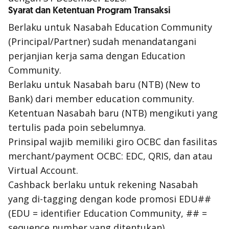
Syarat dan Ketentuan Program Transaksi
Berlaku untuk Nasabah Education Community
(Principal/Partner) sudah menandatangani
perjanjian kerja sama dengan Education
Community.
Berlaku untuk Nasabah baru (NTB) (New to
Bank) dari member education community.
Ketentuan Nasabah baru (NTB) mengikuti yang
tertulis pada poin sebelumnya.
Prinsipal wajib memiliki giro OCBC dan fasilitas
merchant/payment OCBC: EDC, QRIS, dan atau
Virtual Account.
Cashback berlaku untuk rekening Nasabah
yang di-tagging dengan kode promosi EDU##
(EDU = identifier Education Community, ## =
sequence number yang ditentukan).