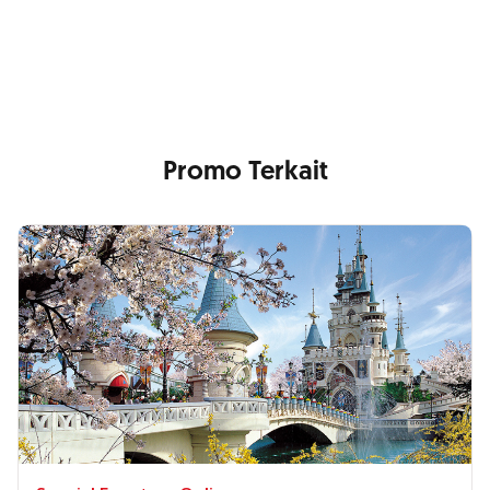
Nikmati berbagai layanan kartu OCBC sesuai kebutuhan
Anda
Promo Terkait