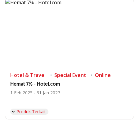
Hotel & Travel
Special Event
Online
Hemat 7% - Hotel.com
1 Feb 2025 - 31 Jan 2027
Produk Terkait