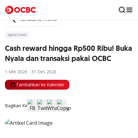
Kembali ke Promo
Special Event
Cash reward hingga Rp500 Ribu! Buka
Nyala dan transaksi pakai OCBC
1 Mei 2026 - 31 Des 2026
Tambahkan ke Kalender
Bagikan Ke